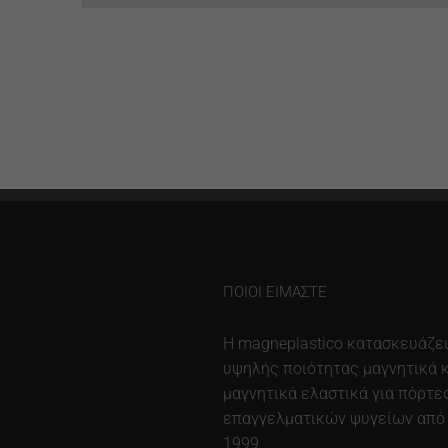
ΠΟΙΟΙ ΕΊΜΑΣΤΕ
Η magneplastico κατασκευάζε
υψηλής ποιότητας μαγνητικά κ
μαγνητικά ελαστικά για πόρτε
επαγγελματικών ψυγείων από
1999.