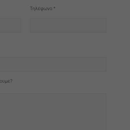
Τηλέφωνο *
ουμε?