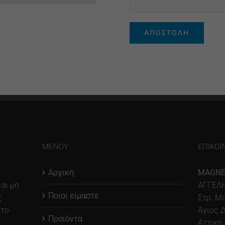
ΜΕΝΟΎ
ΕΠΙΚΟΙ
ι
Αρχική
MAGNE
αι μη
ΑΓΓΕΛΗ
Ποιοι είμαστε
ς
Στρ. Μ
 το
Άγιος 
Προϊόντα
Αττική