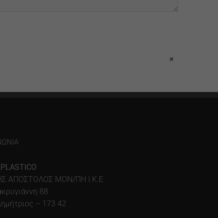
×
ΝΩΝΊΑ
PLASTICO
Σ ΑΠΟΣΤΟΛΟΣ ΜΟΝ/ΠΗ Ι.Κ.Ε.
ακρυγιάννη 88
Δημήτριος – 173 42