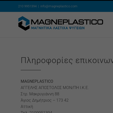
Μετάβαση
210 9951394
|
info@magneplastico.com
στο
περιεχόμενο
Πληροφορίες επικοινω
MAGNEPLASTICO
ΑΓΓΕΛΗΣ ΑΠΟΣΤΟΛΟΣ ΜΟΝ/ΠΗ Ι.Κ.Ε.
Στρ. Μακρυγιάννη 88
Άγιος Δημήτριος – 173 42
Αττική
Τηλ. 2109951394