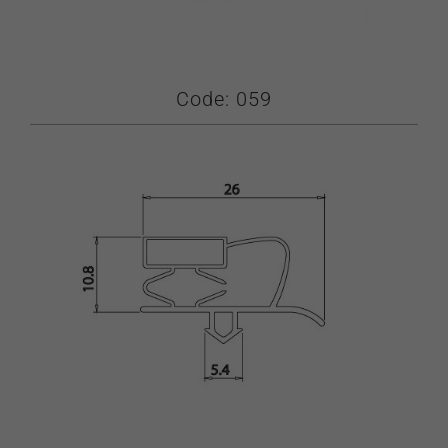
Στατιστικά
Για να
βελτιώσουμε τη
Code: 059
λειτουργικότητα
και τη δομή του
ιστότοπου, με
βάση τον τρόπο
χρήσης του
ιστότοπου.
Experience
Προκειμένου
ο ιστότοπός
μας να
λειτουργεί
όσο το
δυνατόν
καλύτερα
κατά την
επίσκεψή