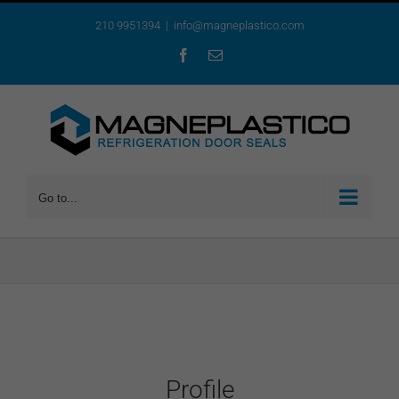
Skip
210 9951394
|
info@magneplastico.com
to
content
Facebook
Email
Go to...
Profile