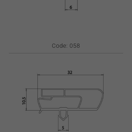
Code: 058
Απαραίτητα
Αυτά τα
cookies δεν
είναι
προαιρετικά.
Απαιτούνται
για τη
λειτουργία
του
ιστότοπου.